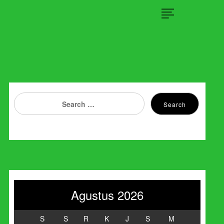
×
Search
Search
for:
Agustus 2026
S
S
R
K
J
S
M