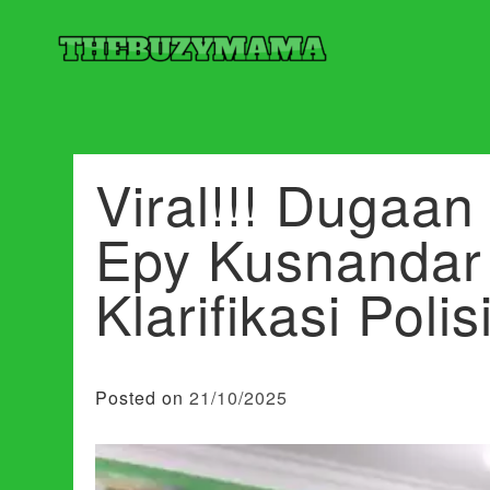
Skip
to
content
Situs Update Berita Kekinian
Thebuzymama
Viral!!! Dugaan
Epy Kusnandar 
Klarifikasi Polis
Posted on
21/10/2025