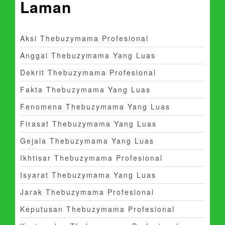
Laman
Aksi Thebuzymama Profesional
Anggai Thebuzymama Yang Luas
Dekrit Thebuzymama Profesional
Fakta Thebuzymama Yang Luas
Fenomena Thebuzymama Yang Luas
Firasat Thebuzymama Yang Luas
Gejala Thebuzymama Yang Luas
Ikhtisar Thebuzymama Profesional
Isyarat Thebuzymama Yang Luas
Jarak Thebuzymama Profesional
Keputusan Thebuzymama Profesional