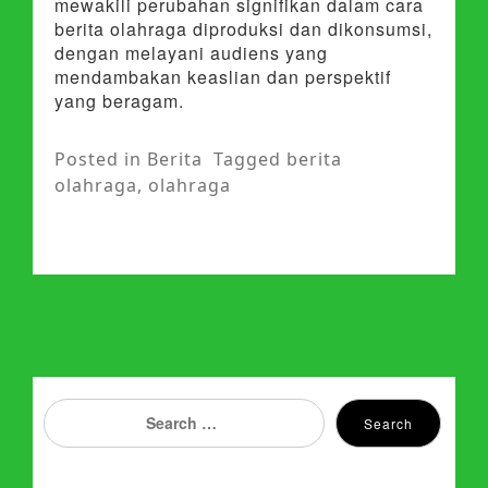
mewakili perubahan signifikan dalam cara
berita olahraga diproduksi dan dikonsumsi,
dengan melayani audiens yang
mendambakan keaslian dan perspektif
yang beragam.
Posted in
Berita
Tagged
berita
olahraga
,
olahraga
Search
Search
for: