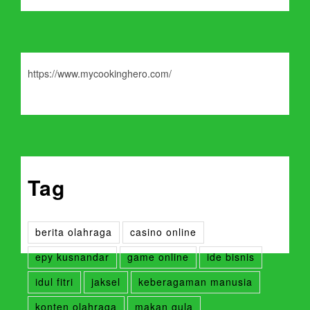
https://www.mycookinghero.com/
Tag
berita olahraga
casino online
epy kusnandar
game online
ide bisnis
idul fitri
jaksel
keberagaman manusia
konten olahraga
makan gula