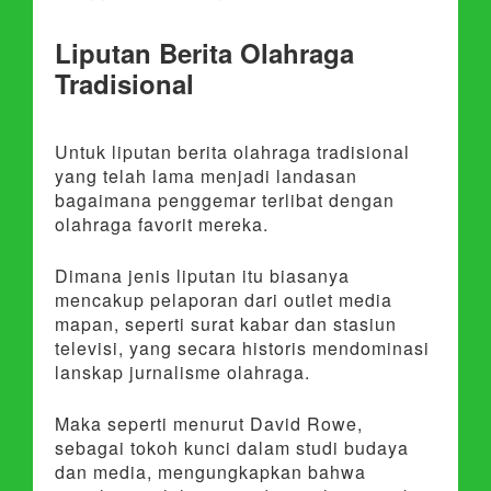
Liputan Berita Olahraga
Tradisional
Untuk liputan berita olahraga tradisional
yang telah lama menjadi landasan
bagaimana penggemar terlibat dengan
olahraga favorit mereka.
Dimana jenis liputan itu biasanya
mencakup pelaporan dari outlet media
mapan, seperti surat kabar dan stasiun
televisi, yang secara historis mendominasi
lanskap jurnalisme olahraga.
Maka seperti menurut David Rowe,
sebagai tokoh kunci dalam studi budaya
dan media, mengungkapkan bahwa