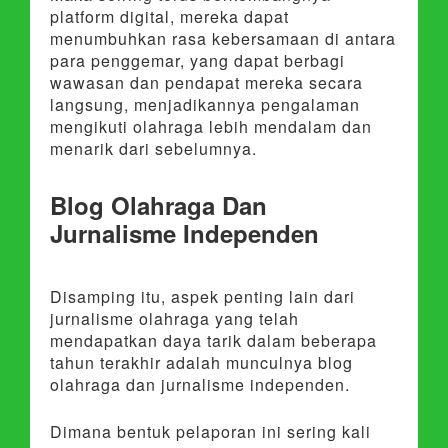
platform digital, mereka dapat
menumbuhkan rasa kebersamaan di antara
para penggemar, yang dapat berbagi
wawasan dan pendapat mereka secara
langsung, menjadikannya pengalaman
mengikuti olahraga lebih mendalam dan
menarik dari sebelumnya.
Blog Olahraga Dan
Jurnalisme Independen
Disamping itu, aspek penting lain dari
jurnalisme olahraga yang telah
mendapatkan daya tarik dalam beberapa
tahun terakhir adalah munculnya blog
olahraga dan jurnalisme independen.
Dimana bentuk pelaporan ini sering kali