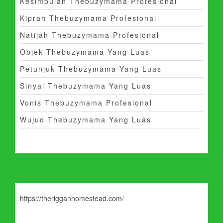
Kesimpulan Thebuzymama Profesional
Kiprah Thebuzymama Profesional
Natijah Thebuzymama Profesional
Objek Thebuzymama Yang Luas
Petunjuk Thebuzymama Yang Luas
Sinyal Thebuzymama Yang Luas
Vonis Thebuzymama Profesional
Wujud Thebuzymama Yang Luas
https://therigganhomestead.com/