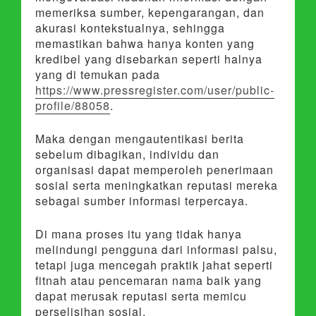
memeriksa sumber, kepengarangan, dan
akurasi kontekstualnya, sehingga
memastikan bahwa hanya konten yang
kredibel yang disebarkan seperti halnya
yang di temukan pada
https://www.pressregister.com/user/public-
profile/88058
.
Maka dengan mengautentikasi berita
sebelum dibagikan, individu dan
organisasi dapat memperoleh penerimaan
sosial serta meningkatkan reputasi mereka
sebagai sumber informasi terpercaya.
Di mana proses itu yang tidak hanya
melindungi pengguna dari informasi palsu,
tetapi juga mencegah praktik jahat seperti
fitnah atau pencemaran nama baik yang
dapat merusak reputasi serta memicu
perselisihan sosial.