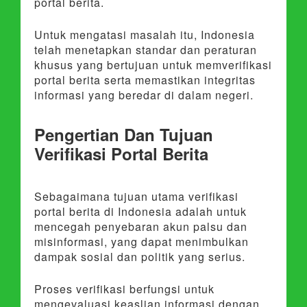
portal berita.
Untuk mengatasi masalah itu, Indonesia
telah menetapkan standar dan peraturan
khusus yang bertujuan untuk memverifikasi
portal berita serta memastikan integritas
informasi yang beredar di dalam negeri.
Pengertian Dan Tujuan
Verifikasi Portal Berita
Sebagaimana tujuan utama verifikasi
portal berita di Indonesia adalah untuk
mencegah penyebaran akun palsu dan
misinformasi, yang dapat menimbulkan
dampak sosial dan politik yang serius.
Proses verifikasi berfungsi untuk
mengevaluasi keaslian informasi dengan