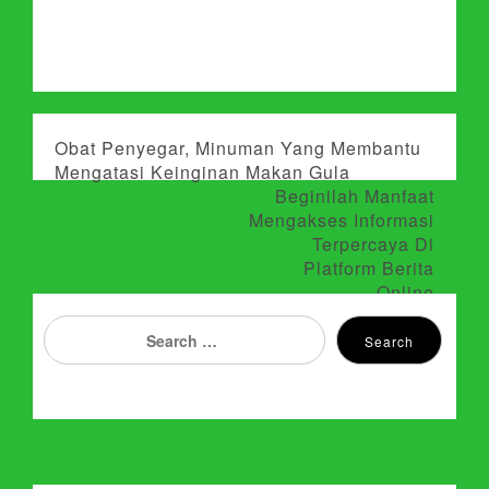
N
Obat Penyegar, Minuman Yang Membantu
Mengatasi Keinginan Makan Gula
a
Beginilah Manfaat
Mengakses Informasi
v
Terpercaya Di
Platform Berita
i
Online
g
Search
Search
for:
a
s
i