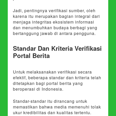
Jadi, pentingnya verifikasi sumber, oleh
karena itu merupakan bagian integral dari
menjaga integritas ekosistem informasi
dan menumbuhkan budaya berbagi yang
bertanggung jawab di antara pengguna.
Standar Dan Kriteria Verifikasi
Portal Berita
Untuk melaksanakan verifikasi secara
efektif, beberapa standar dan kriteria telah
ditetapkan bagi portal berita yang
beroperasi di Indonesia.
Standar-standar itu dirancang untuk
memastikan bahwa media memenuhi tolak
ukur kredibilitas dan kualitas tertentu.