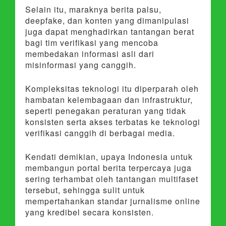
Selain itu, maraknya berita palsu,
deepfake, dan konten yang dimanipulasi
juga dapat menghadirkan tantangan berat
bagi tim verifikasi yang mencoba
membedakan informasi asli dari
misinformasi yang canggih.
Kompleksitas teknologi itu diperparah oleh
hambatan kelembagaan dan infrastruktur,
seperti penegakan peraturan yang tidak
konsisten serta akses terbatas ke teknologi
verifikasi canggih di berbagai media.
Kendati demikian, upaya Indonesia untuk
membangun portal berita terpercaya juga
sering terhambat oleh tantangan multifaset
tersebut, sehingga sulit untuk
mempertahankan standar jurnalisme online
yang kredibel secara konsisten.