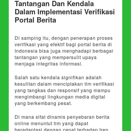
Tantangan Dan Kendala
Dalam Implementasi Verifikasi
Portal Berita
Di samping itu, dengan penerapan proses
verifikasi yang efektif bagi portal berita di
Indonesia bisa juga menghadapi berbagai
tantangan yang mempersulit upaya
menjaga integritas informasi.
Salah satu kendala signifikan adalah
kesulitan dalam menciptakan tim verifikasi
yang tangkas dan responsif yang mampu
mengimbangi lingkungan media digital
yang berkembang pesat.
Di mana sifat dinamis penyebaran berita
online menuntut tim yang dapat
beradaptasi dengan cepat terhadap tren