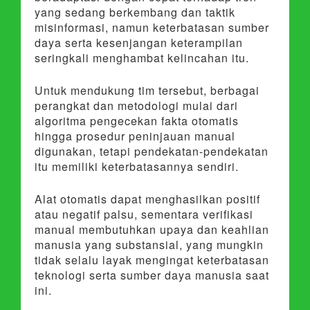
yang sedang berkembang dan taktik
misinformasi, namun keterbatasan sumber
daya serta kesenjangan keterampilan
seringkali menghambat kelincahan itu.
Untuk mendukung tim tersebut, berbagai
perangkat dan metodologi mulai dari
algoritma pengecekan fakta otomatis
hingga prosedur peninjauan manual
digunakan, tetapi pendekatan-pendekatan
itu memiliki keterbatasannya sendiri.
Alat otomatis dapat menghasilkan positif
atau negatif palsu, sementara verifikasi
manual membutuhkan upaya dan keahlian
manusia yang substansial, yang mungkin
tidak selalu layak mengingat keterbatasan
teknologi serta sumber daya manusia saat
ini.