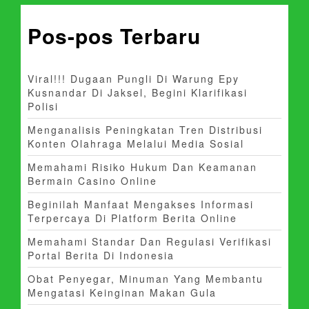
Pos-pos Terbaru
Viral!!! Dugaan Pungli Di Warung Epy
Kusnandar Di Jaksel, Begini Klarifikasi
Polisi
Menganalisis Peningkatan Tren Distribusi
Konten Olahraga Melalui Media Sosial
Memahami Risiko Hukum Dan Keamanan
Bermain Casino Online
Beginilah Manfaat Mengakses Informasi
Terpercaya Di Platform Berita Online
Memahami Standar Dan Regulasi Verifikasi
Portal Berita Di Indonesia
Obat Penyegar, Minuman Yang Membantu
Mengatasi Keinginan Makan Gula