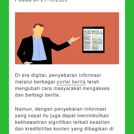
Di era digital, penyebaran informasi
melalui berbagai
portal berita
telah
mengubah cara masyarakat mengakses
dan berbagi berita.
Namun, dengan penyebaran informasi
yang cepat itu juga dapat menimbulkan
kekhawatiran signifikan terkait keaslian
dan kredibilitas konten yang dibagikan di