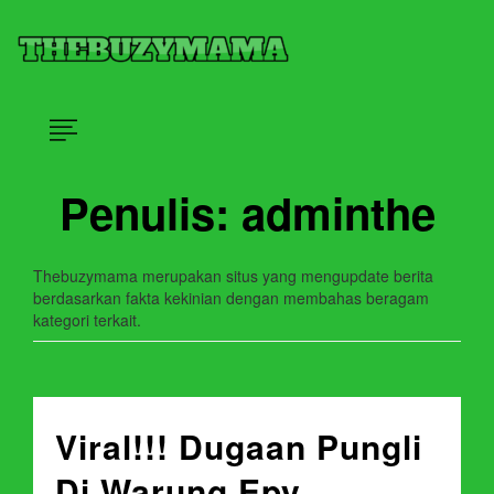
Skip
×
to
content
Situs Update Berita Kekinian
Thebuzymama
Penulis:
adminthe
Thebuzymama merupakan situs yang mengupdate berita
berdasarkan fakta kekinian dengan membahas beragam
kategori terkait.
Viral!!! Dugaan Pungli
Di Warung Epy