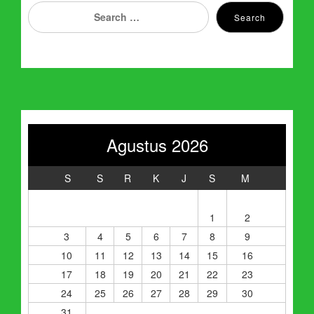
Search
Search
for:
Agustus 2026
S
S
R
K
J
S
M
1
2
3
4
5
6
7
8
9
10
11
12
13
14
15
16
17
18
19
20
21
22
23
24
25
26
27
28
29
30
31