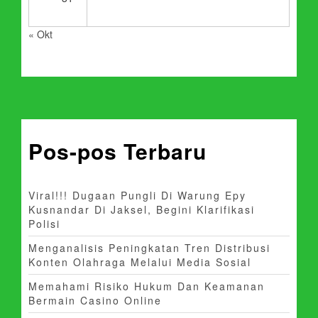
« Okt
Pos-pos Terbaru
Viral!!! Dugaan Pungli Di Warung Epy
Kusnandar Di Jaksel, Begini Klarifikasi
Polisi
Menganalisis Peningkatan Tren Distribusi
Konten Olahraga Melalui Media Sosial
Memahami Risiko Hukum Dan Keamanan
Bermain Casino Online