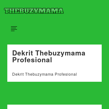
Skip
×
to
content
Situs Update Berita Kekinian
Thebuzymama
Dekrit Thebuzymama
Profesional
Dekrit Thebuzymama Profesional