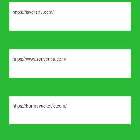
https://isvoranu.com/
https://www.serivenca.com/
https://burmevuckovic.com/