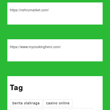
https://nehrumarket.com/
https://www.mycookinghero.com/
Tag
berita olahraga
casino online