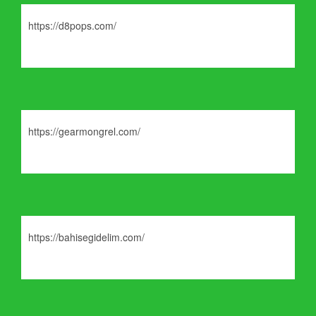
https://d8pops.com/
https://gearmongrel.com/
https://bahisegidelim.com/