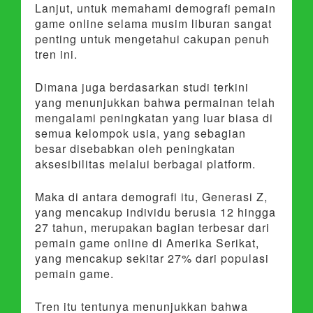
Lanjut, untuk memahami demografi pemain
game online selama musim liburan sangat
penting untuk mengetahui cakupan penuh
tren ini.
Dimana juga berdasarkan studi terkini
yang menunjukkan bahwa permainan telah
mengalami peningkatan yang luar biasa di
semua kelompok usia, yang sebagian
besar disebabkan oleh peningkatan
aksesibilitas melalui berbagai platform.
Maka di antara demografi itu, Generasi Z,
yang mencakup individu berusia 12 hingga
27 tahun, merupakan bagian terbesar dari
pemain game online di Amerika Serikat,
yang mencakup sekitar 27% dari populasi
pemain game.
Tren itu tentunya menunjukkan bahwa