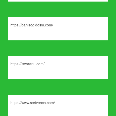
https://bahisegidelim.com/
https://isvoranu.com/
https://www.serivenca.com/