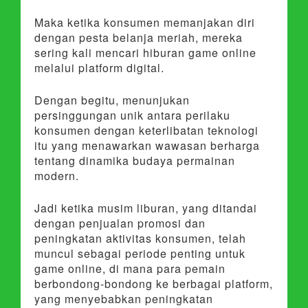
Maka ketika konsumen memanjakan diri
dengan pesta belanja meriah, mereka
sering kali mencari hiburan game online
melalui platform digital.
Dengan begitu, menunjukan
persinggungan unik antara perilaku
konsumen dengan keterlibatan teknologi
itu yang menawarkan wawasan berharga
tentang dinamika budaya permainan
modern.
Jadi ketika musim liburan, yang ditandai
dengan penjualan promosi dan
peningkatan aktivitas konsumen, telah
muncul sebagai periode penting untuk
game online, di mana para pemain
berbondong-bondong ke berbagai platform,
yang menyebabkan peningkatan