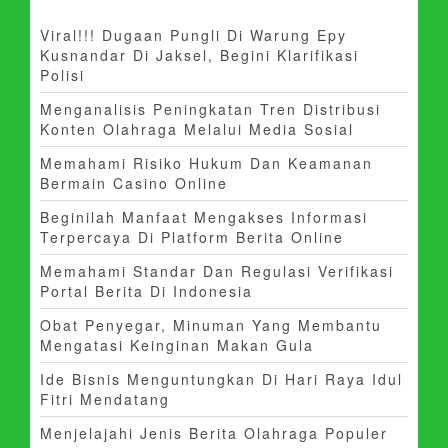
Viral!!! Dugaan Pungli Di Warung Epy
Kusnandar Di Jaksel, Begini Klarifikasi
Polisi
Menganalisis Peningkatan Tren Distribusi
Konten Olahraga Melalui Media Sosial
Memahami Risiko Hukum Dan Keamanan
Bermain Casino Online
Beginilah Manfaat Mengakses Informasi
Terpercaya Di Platform Berita Online
Memahami Standar Dan Regulasi Verifikasi
Portal Berita Di Indonesia
Obat Penyegar, Minuman Yang Membantu
Mengatasi Keinginan Makan Gula
Ide Bisnis Menguntungkan Di Hari Raya Idul
Fitri Mendatang
Menjelajahi Jenis Berita Olahraga Populer