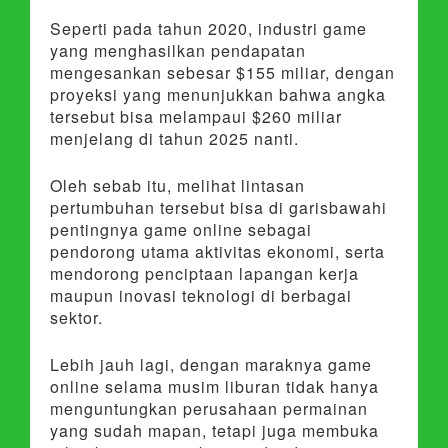
Seperti pada tahun 2020, industri game
yang menghasilkan pendapatan
mengesankan sebesar $155 miliar, dengan
proyeksi yang menunjukkan bahwa angka
tersebut bisa melampaui $260 miliar
menjelang di tahun 2025 nanti.
Oleh sebab itu, melihat lintasan
pertumbuhan tersebut bisa di garisbawahi
pentingnya game online sebagai
pendorong utama aktivitas ekonomi, serta
mendorong penciptaan lapangan kerja
maupun inovasi teknologi di berbagai
sektor.
Lebih jauh lagi, dengan maraknya game
online selama musim liburan tidak hanya
menguntungkan perusahaan permainan
yang sudah mapan, tetapi juga membuka