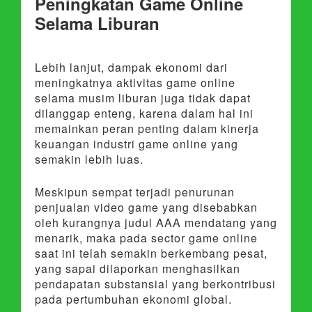
Peningkatan Game Online
Selama Liburan
Lebih lanjut, dampak ekonomi dari
meningkatnya aktivitas game online
selama musim liburan juga tidak dapat
dilanggap enteng, karena dalam hal ini
memainkan peran penting dalam kinerja
keuangan industri game online yang
semakin lebih luas.
Meskipun sempat terjadi penurunan
penjualan video game yang disebabkan
oleh kurangnya judul AAA mendatang yang
menarik, maka pada sector game online
saat ini telah semakin berkembang pesat,
yang sapai dilaporkan menghasilkan
pendapatan substansial yang berkontribusi
pada pertumbuhan ekonomi global.