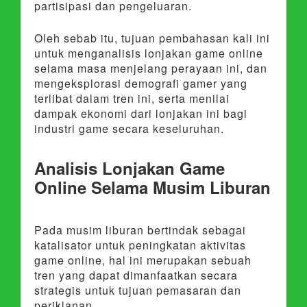
partisipasi dan pengeluaran.
Oleh sebab itu, tujuan pembahasan kali ini
untuk menganalisis lonjakan game online
selama masa menjelang perayaan ini, dan
mengeksplorasi demografi gamer yang
terlibat dalam tren ini, serta menilai
dampak ekonomi dari lonjakan ini bagi
industri game secara keseluruhan.
Analisis Lonjakan Game
Online Selama Musim Liburan
Pada musim liburan bertindak sebagai
katalisator untuk peningkatan aktivitas
game online, hal ini merupakan sebuah
tren yang dapat dimanfaatkan secara
strategis untuk tujuan pemasaran dan
periklanan.