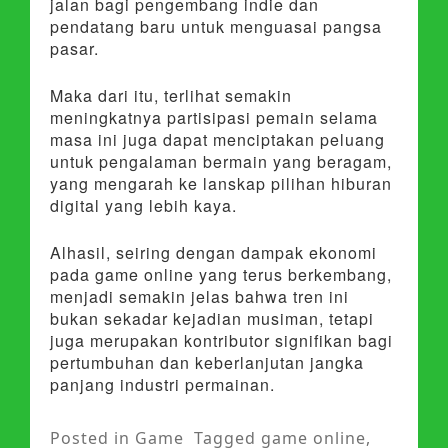
jalan bagi pengembang indie dan
pendatang baru untuk menguasai pangsa
pasar.
Maka dari itu, terlihat semakin
meningkatnya partisipasi pemain selama
masa ini juga dapat menciptakan peluang
untuk pengalaman bermain yang beragam,
yang mengarah ke lanskap pilihan hiburan
digital yang lebih kaya.
Alhasil, seiring dengan dampak ekonomi
pada game online yang terus berkembang,
menjadi semakin jelas bahwa tren ini
bukan sekadar kejadian musiman, tetapi
juga merupakan kontributor signifikan bagi
pertumbuhan dan keberlanjutan jangka
panjang industri permainan.
Posted in
Game
Tagged
game online
,