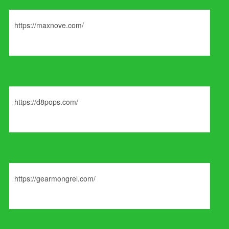
https://maxnove.com/
https://d8pops.com/
https://gearmongrel.com/