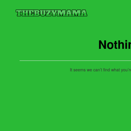
Skip
to
content
Situs Update Berita Kekinian
Thebuzymama
Nothi
It seems we can’t find what you’r