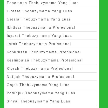
Fenomena Thebuzymama Yang Luas
Firasat Thebuzymama Yang Luas
Gejala Thebuzymama Yang Luas
Ikhtisar Thebuzymama Profesional
Isyarat Thebuzymama Yang Luas
Jarak Thebuzymama Profesional
Keputusan Thebuzymama Profesional
Kesimpulan Thebuzymama Profesional
Kiprah Thebuzymama Profesional
Natijah Thebuzymama Profesional
Objek Thebuzymama Yang Luas
Petunjuk Thebuzymama Yang Luas
Sinyal Thebuzymama Yang Luas