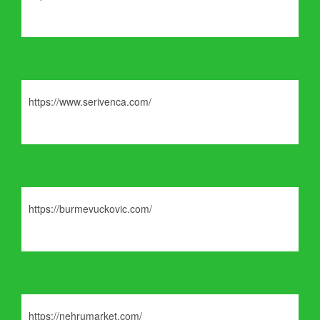
https://www.serivenca.com/
https://burmevuckovic.com/
https://nehrumarket.com/