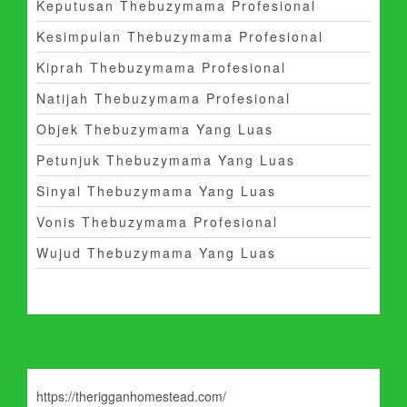
Keputusan Thebuzymama Profesional
Kesimpulan Thebuzymama Profesional
Kiprah Thebuzymama Profesional
Natijah Thebuzymama Profesional
Objek Thebuzymama Yang Luas
Petunjuk Thebuzymama Yang Luas
Sinyal Thebuzymama Yang Luas
Vonis Thebuzymama Profesional
Wujud Thebuzymama Yang Luas
https://therigganhomestead.com/