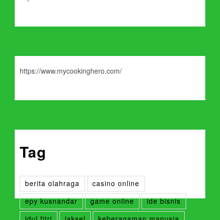
https://www.mycookinghero.com/
Tag
berita olahraga
casino online
epy kusnandar
game online
ide bisnis
idul fitri
jaksel
keberagaman manusia