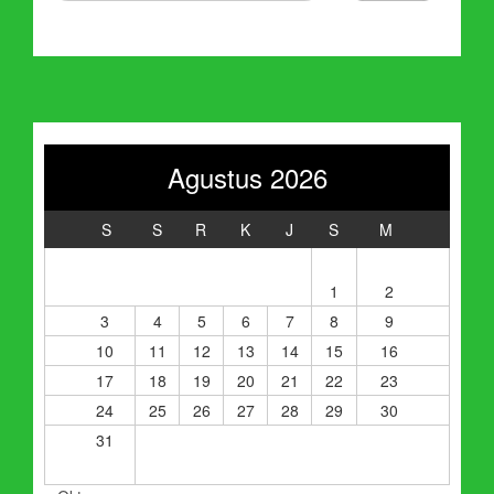
Agustus 2026
S
S
R
K
J
S
M
1
2
3
4
5
6
7
8
9
10
11
12
13
14
15
16
17
18
19
20
21
22
23
24
25
26
27
28
29
30
31