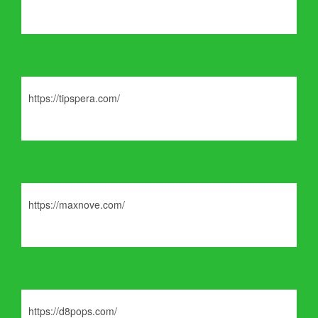
https://tipspera.com/
https://maxnove.com/
https://d8pops.com/