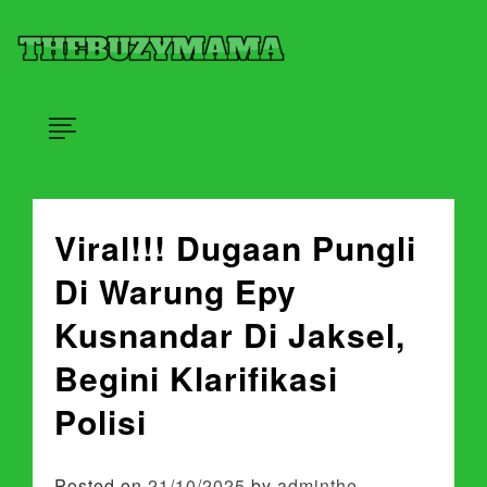
Skip
×
to
content
Situs Update Berita Kekinian
Thebuzymama
Viral!!! Dugaan Pungli
Di Warung Epy
Kusnandar Di Jaksel,
Begini Klarifikasi
Polisi
Posted on
21/10/2025
by
adminthe